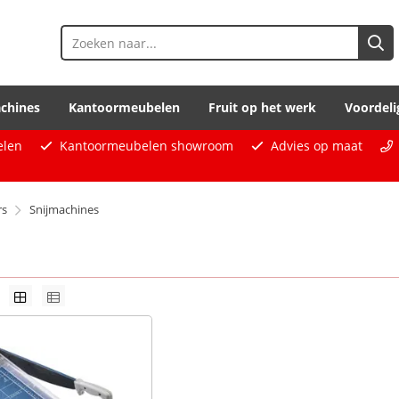
chines
Kantoormeubelen
Fruit op het werk
Voordeli
elen
Kantoormeubelen showroom
Advies op maat
rs
Snijmachines