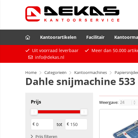
Kantoorartikelen
Facilitair
Kantoorma
Uit voorraad leverbaar
Meer dan
50.000
artik
info@dekas.nl
Home
Categorieën
Kantoormachines
Papiersnijde
Dahle snijmachine 533
Prijs
Weergave:
tot
€
€
Prijs filteren