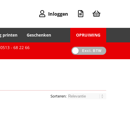
Inloggen
g printen
Geschenken
OPRUIMING
0513 - 68 22 66
Excl. BTW
Sorteren: