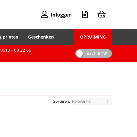
Inloggen
g printen
Geschenken
OPRUIMING
0513 - 68 22 66
Excl. BTW
Sorteren: