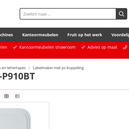
chines
Kantoormeubelen
Fruit op het werk
Voordeli
elen
Kantoormeubelen showroom
Advies op maat
s en lettertapes
Labelmaker met pc-koppeling
-P910BT