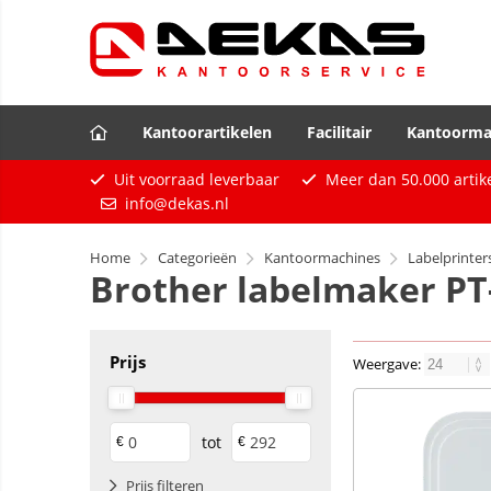
Kantoorartikelen
Facilitair
Kantoorma
Uit voorraad leverbaar
Meer dan
50.000
artik
info@dekas.nl
Home
Categorieën
Kantoormachines
Labelprinter
Brother labelmaker PT
Prijs
Weergave:
tot
€
€
Prijs filteren