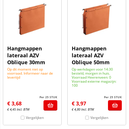
Hangmappen
Hangmappen
lateraal AZV
lateraal AZV
Oblique 30mm
Oblique 50mm
Op dit moment niet op
Op werkdagen voor 14:30
voorraad. Informeer naar de
besteld, morgen in huis.
levertijd
Voorraad Heerenveen: 0
Voorraad externe magazijn:
100
Per 25 STUK
Per 25 STUK
€
3,68
€
3,97
€
4,45
Incl. BTW
€
4,80
Incl. BTW
Vergelijken
Vergelijken