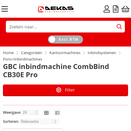
Excl. BTW
Home
Categorieën
Kantoormachines
Inbindsystemen
Pons-/inbindmachines
GBC inbindmachine CombBind
CB30E Pro
Filter
Weergave:
Sorteren: