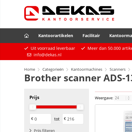
Kantoorartikelen
Facilitair
Kantoorma
Uit voorraad leverbaar
Meer dan
50.000
artik
info@dekas.nl
Home
Categorieën
Kantoormachines
Scanners
Brother scanner ADS-1
Prijs
Weergave:
tot
€
€
Prijs filteren