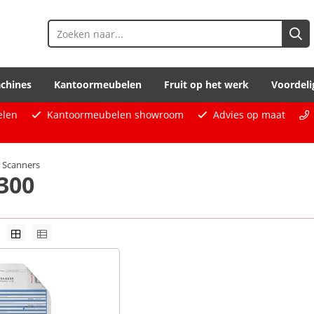
chines
Kantoormeubelen
Fruit op het werk
Voordeli
elen
Kantoormeubelen showroom
Advies op maat
Scanners
300