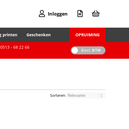
Inloggen
g printen
Geschenken
OPRUIMING
0513 - 68 22 66
Excl. BTW
Sorteren: