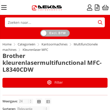
Excl. BTW
Home
Categorieën
Kantoormachines
Multifunctionele
machines
Kleurenlaser MFC
Brother
kleurenlasermultifunctional MFC-
L8340CDW
Filter
Weergave:
Sorteren: