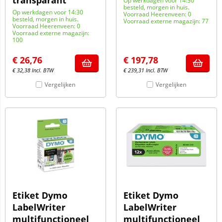
transparant
Op werkdagen voor 14:30
besteld, morgen in huis.
Op werkdagen voor 14:30
Voorraad Heerenveen: 0
besteld, morgen in huis.
Voorraad externe magazijn: 77
Voorraad Heerenveen: 0
Voorraad externe magazijn:
100
€
26,76
€
197,78
€
32,38
Incl. BTW
€
239,31
Incl. BTW
Vergelijken
Vergelijken
Etiket Dymo
Etiket Dymo
LabelWriter
LabelWriter
multifunctioneel
multifunctioneel