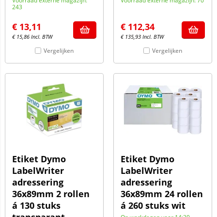
Voorraad externe magazijn:
Voorraad externe magazijn: 70
243
€
13,11
€
112,34
€
15,86
Incl. BTW
€
135,93
Incl. BTW
Vergelijken
Vergelijken
Etiket Dymo
Etiket Dymo
LabelWriter
LabelWriter
adressering
adressering
36x89mm 2 rollen
36x89mm 24 rollen
á 130 stuks
á 260 stuks wit