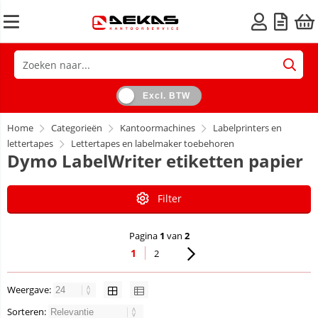
Excl. BTW
Home
Categorieën
Kantoormachines
Labelprinters en
lettertapes
Lettertapes en labelmaker toebehoren
Dymo LabelWriter etiketten papier
Filter
Pagina
1
van
2
1
2
Weergave:
Sorteren: