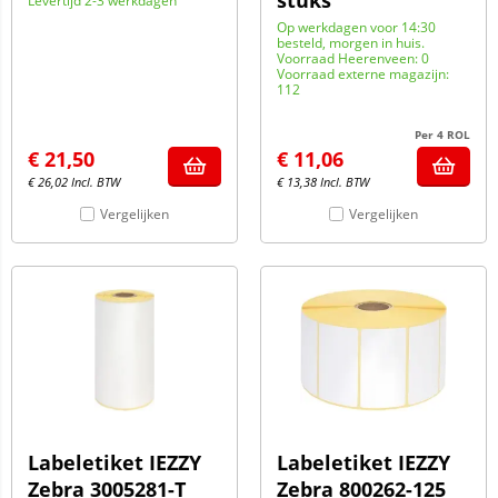
stuks
Levertijd 2-3 werkdagen
Op werkdagen voor 14:30
besteld, morgen in huis.
Voorraad Heerenveen: 0
Voorraad externe magazijn:
112
Per 4 ROL
€
21,50
€
11,06
€
26,02
Incl. BTW
€
13,38
Incl. BTW
Vergelijken
Vergelijken
Labeletiket IEZZY
Labeletiket IEZZY
Zebra 3005281-T
Zebra 800262-125