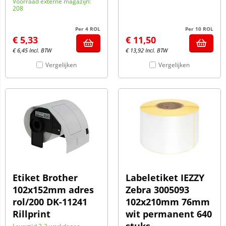
Voorraad externe magazijn:
208
Per 4 ROL
Per 10 ROL
€
5,33
€
11,50
€
6,45
Incl. BTW
€
13,92
Incl. BTW
Vergelijken
Vergelijken
Etiket Brother
Labeletiket IEZZY
102x152mm adres
Zebra 3005093
rol/200 DK-11241
102x210mm 76mm
Rillprint
wit permanent 640