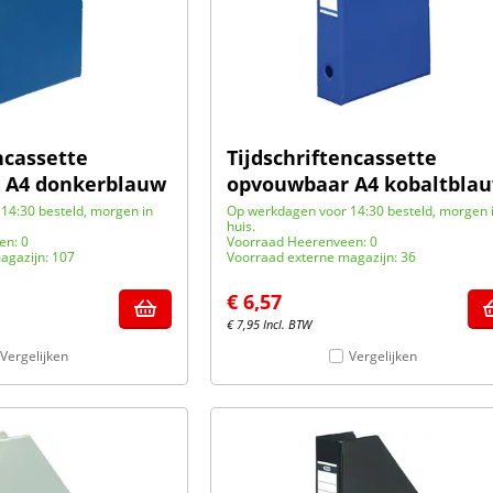
ncassette
Tijdschriftencassette
 A4 donkerblauw
opvouwbaar A4 kobaltbla
14:30 besteld, morgen in
Op werkdagen voor 14:30 besteld, morgen 
huis.
en: 0
Voorraad Heerenveen: 0
agazijn: 107
Voorraad externe magazijn: 36
€
6,57
€
7,95
Incl. BTW
Vergelijken
Vergelijken