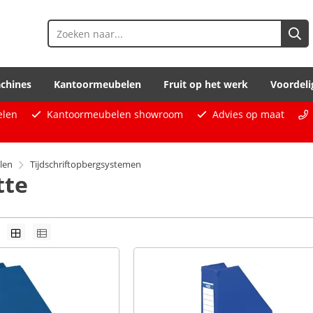
chines
Kantoormeubelen
Fruit op het werk
Voordeli
elen
Kantoormeubelen showroom
Advies op maat
len
Tijdschriftopbergsystemen
tte