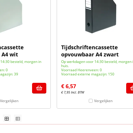
ncassette
Tijdschriftencassette
 A4 wit
opvouwbaar A4 zwart
14:30 besteld, morgen in
Op werkdagen voor 14:30 besteld, morgen 
huis.
en: 0
Voorraad Heerenveen: 0
agazijn: 39
Voorraad externe magazijn: 150
€
6,57
€
7,95
Incl. BTW
Vergelijken
Vergelijken