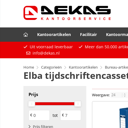
Kantoorartikelen
Facilitair
Kantoorma
Uit voorraad leverbaar
Meer dan
50.000
artik
info@dekas.nl
Home
Categorieën
Kantoorartikelen
Bureau-artike
Elba tijdschriftencasse
Prijs
Weergave:
tot
€
€
Prijs filteren