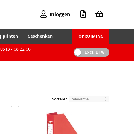
Inloggen
g printen
Geschenken
OPRUIMING
0513 - 68 22 66
Excl. BTW
Sorteren: