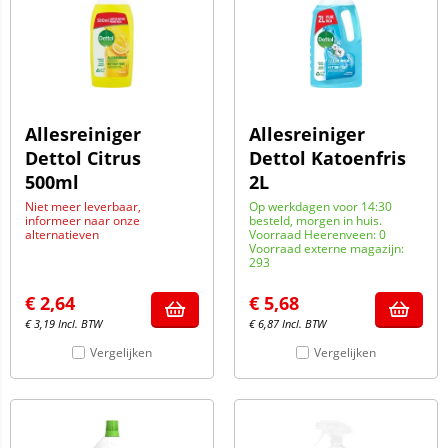
Allesreiniger
Allesreiniger
Dettol Citrus
Dettol Katoenfris
500ml
2L
Niet meer leverbaar,
Op werkdagen voor 14:30
informeer naar onze
besteld, morgen in huis.
alternatieven
Voorraad Heerenveen: 0
Voorraad externe magazijn:
293
€
2,64
€
5,68
€
3,19
Incl. BTW
€
6,87
Incl. BTW
Vergelijken
Vergelijken