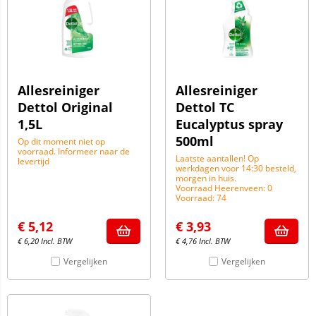
Allesreiniger
Allesreiniger
Dettol Original
Dettol TC
1,5L
Eucalyptus spray
500ml
Op dit moment niet op
voorraad. Informeer naar de
Laatste aantallen! Op
levertijd
werkdagen voor 14:30 besteld,
morgen in huis.
Voorraad Heerenveen: 0
Voorraad: 74
€
5,12
€
3,93
€
6,20
Incl. BTW
€
4,76
Incl. BTW
Vergelijken
Vergelijken