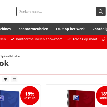
chines
Kantoormeubelen
Fruit op het werk
Voordeli
elen
Kantoormeubelen showroom
Advies op maat
Spiraalblokken
lok
18%
18