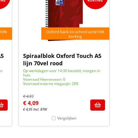
e10%
Oxford back-to-school actie10%
korting
A5
Spiraalblok Oxford Touch A5
lijn 70vel rood
in
Op werkdagen voor 14:30 besteld, morgen in
huis.
Voorraad Heerenveen: 0
Voorraad externe magazijn: 289
€
4,93
€
4,09
€
4,95
Incl. BTW
Vergelijken