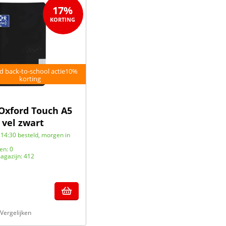
17%
d back-to-school actie10%
korting
 Oxford Touch A5
 vel zwart
14:30 besteld, morgen in
en: 0
agazijn: 412
Vergelijken