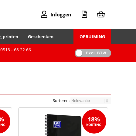
Inloggen
g printen
Geschenken
OPRUIMING
0513 - 68 22 66
Excl. BTW
Sorteren:
%
18%