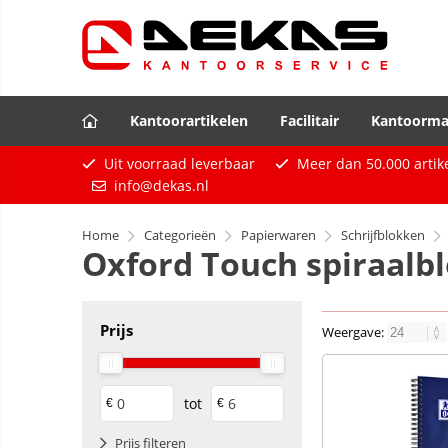
Kantoorartikelen
Facilitair
Kantoorma
Uit voorraad leverbaar
Meer dan
50.000
artik
info@dekas.nl
Home
Categorieën
Papierwaren
Schrijfblokken
Oxford Touch spiraalb
Prijs
Weergave:
tot
€
€
Prijs filteren