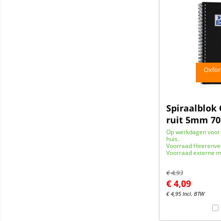
Oxfor
Spiraalblok
ruit 5mm 70
Op werkdagen voor 
huis.
Voorraad Heerenve
Voorraad externe m
€
4,93
€
4,09
€
4,95
Incl. BTW