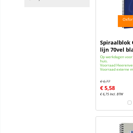
Oxfor
Spiraalblok
lijn 70vel b
Op werkdagen voor 
huis.
Voorraad Heerenve
Voorraad externe m
€
6,77
€
5,58
€
6,75
Incl. BTW