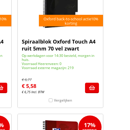
e10%
Oxford back-to-school actie10%
korting
A4
Spiraalblok Oxford Touch A4
ruit 5mm 70 vel zwart
in
Op werkdagen voor 14:30 besteld, morgen in
huis.
Voorraad Heerenveen: 0
Voorraad externe magazijn: 219
€
6,77
€
5,58
€
6,75
Incl. BTW
Vergelijken
%
17%