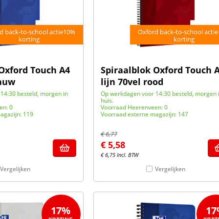
d back-to-school actie10%
Oxford back-to-school acti
korting
korting
 Oxford Touch A4
Spiraalblok Oxford Touch 
lauw
lijn 70vel rood
14:30 besteld, morgen in
Op werkdagen voor 14:30 besteld, morgen 
huis.
en: 0
Voorraad Heerenveen: 0
agazijn: 119
Voorraad externe magazijn: 147
€
6,77
€
5,58
€
6,75
Incl. BTW
Vergelijken
Vergelijken
17%
17