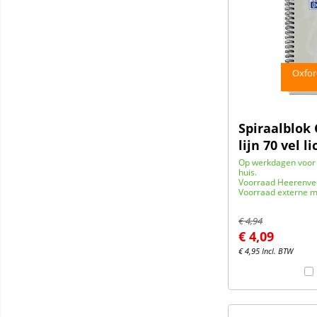
Oxfor
Spiraalblok
lijn 70 vel li
Op werkdagen voor 
huis.
Voorraad Heerenve
Voorraad externe m
€
4,94
€
4,09
€
4,95
Incl. BTW