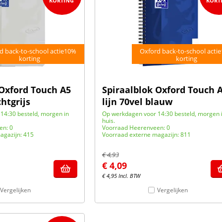
d back-to-school actie10%
Oxford back-to-school acti
korting
korting
 Oxford Touch A5
Spiraalblok Oxford Touch 
chtgrijs
lijn 70vel blauw
14:30 besteld, morgen in
Op werkdagen voor 14:30 besteld, morgen 
huis.
en: 0
Voorraad Heerenveen: 0
agazijn: 415
Voorraad externe magazijn: 811
€
4,93
€
4,09
€
4,95
Incl. BTW
Vergelijken
Vergelijken