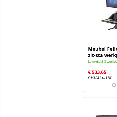
Meubel Fell
zit-sta werk
Levertijd 2-3 werkd
€
533,65
€
645,72
Incl. BTW