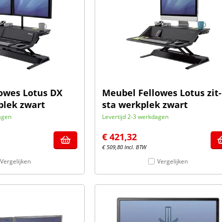
owes Lotus DX
Meubel Fellowes Lotus zit-
plek zwart
sta werkplek zwart
agen
Levertijd 2-3 werkdagen
€
421,32
€
509,80
Incl. BTW
Vergelijken
Vergelijken