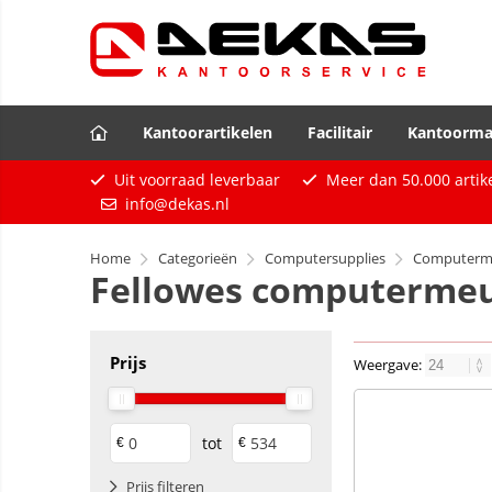
Kantoorartikelen
Facilitair
Kantoorma
Uit voorraad leverbaar
Meer dan
50.000
artik
info@dekas.nl
Home
Categorieën
Computersupplies
Computerme
Fellowes computermeu
Prijs
Weergave:
tot
€
€
Prijs filteren