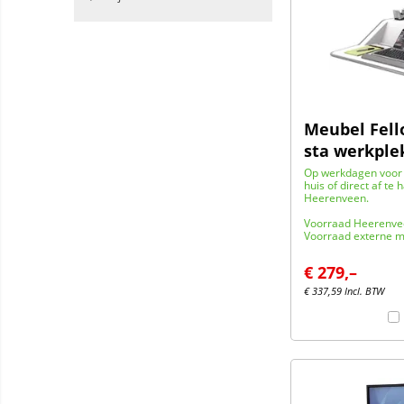
Meubel Fell
sta werkple
Op werkdagen voor 
huis of direct af te 
Heerenveen.
Voorraad Heerenve
Voorraad externe m
€
279,–
€
337,59
Incl. BTW