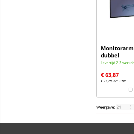
Monitorarm 
dubbel
Levertijd 2-3 werkd
€
63,87
€
77,28
Incl. BTW
Weergave: