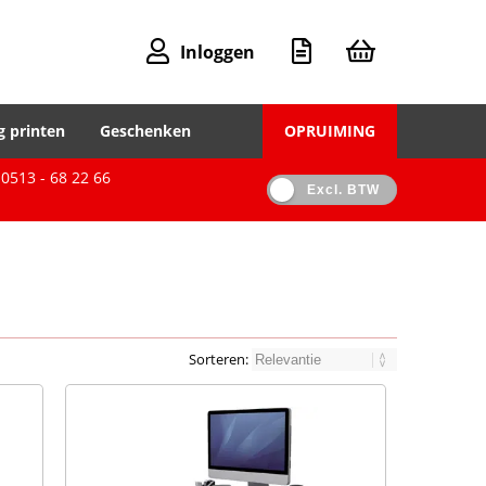
Inloggen
g printen
Geschenken
OPRUIMING
0513 - 68 22 66
Excl. BTW
Sorteren: