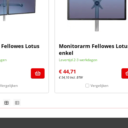
Fellowes Lotus
Monitorarm Fellowes Lotu
enkel
agen
Levertijd 2-3 werkdagen
€
44,71
€
54,10
Incl. BTW
Vergelijken
Vergelijken