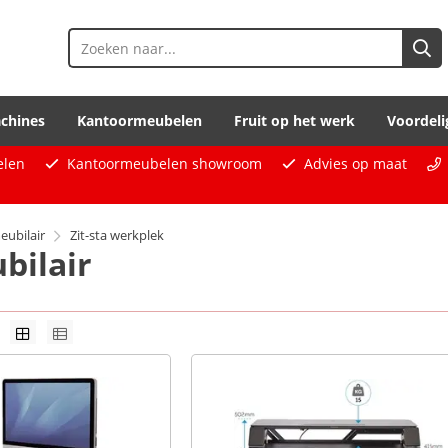
chines
Kantoormeubelen
Fruit op het werk
Voordeli
elen
Kantoormeubelen showroom
Advies op maat
ubilair
Zit-sta werkplek
bilair