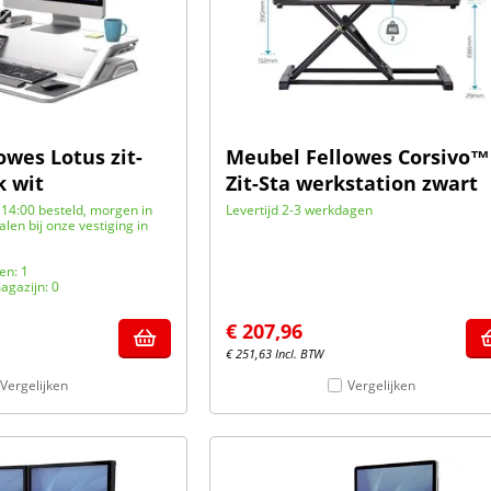
owes Lotus zit-
Meubel Fellowes Corsivo™
k wit
Zit-Sta werkstation zwart
14:00 besteld, morgen in
Levertijd 2-3 werkdagen
halen bij onze vestiging in
en: 1
agazijn: 0
€
207,96
€
251,63
Incl. BTW
Vergelijken
Vergelijken