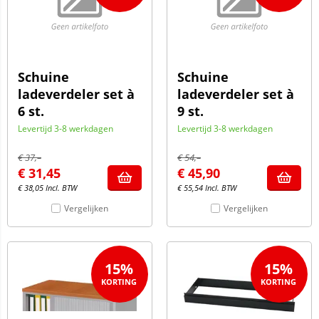
Schuine
Schuine
ladeverdeler set à
ladeverdeler set à
6 st.
9 st.
Levertijd 3-8 werkdagen
Levertijd 3-8 werkdagen
€
37,–
€
54,–
€
31,45
€
45,90
€
38,05
Incl. BTW
€
55,54
Incl. BTW
Vergelijken
Vergelijken
15%
15%