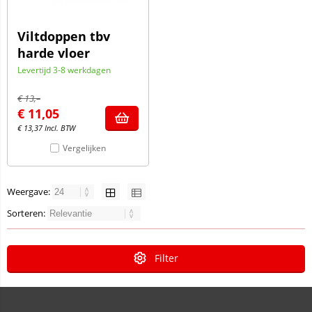
Viltdoppen tbv
harde vloer
Levertijd 3-8 werkdagen
€
13,–
€
11,05
€
13,37
Incl. BTW
Vergelijken
Weergave:
Sorteren:
Filter