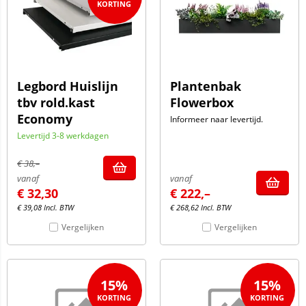
Legbord Huislijn
Plantenbak
tbv rold.kast
Flowerbox
Economy
Informeer naar levertijd.
Levertijd 3-8 werkdagen
€
38,–
vanaf
vanaf
€
32,30
€
222,–
€
39,08
Incl. BTW
€
268,62
Incl. BTW
Vergelijken
Vergelijken
15%
15%