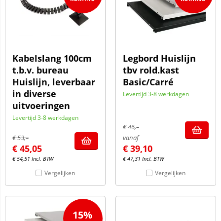
Kabelslang 100cm
Legbord Huislijn
t.b.v. bureau
tbv rold.kast
Huislijn, leverbaar
Basic/Carré
in diverse
Levertijd 3-8 werkdagen
uitvoeringen
Levertijd 3-8 werkdagen
€
46,–
€
53,–
vanaf
€
45,05
€
39,10
€
54,51
Incl. BTW
€
47,31
Incl. BTW
Vergelijken
Vergelijken
15%