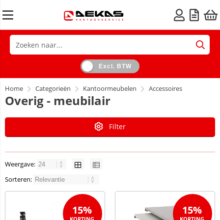
Excl. BTW
Home
Categorieën
Kantoormeubelen
Accessoires
Overig - meubilair
Filter
Weergave:
Sorteren:
15%
15%