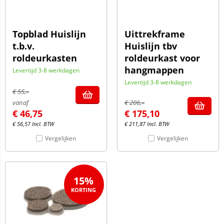
Topblad Huislijn
Uittrekframe
t.b.v.
Huislijn tbv
roldeurkasten
roldeurkast voor
hangmappen
Levertijd 3-8 werkdagen
Levertijd 3-8 werkdagen
€
55,–
vanaf
€
206,–
€
46,75
€
175,10
€
56,57
Incl. BTW
€
211,87
Incl. BTW
Vergelijken
Vergelijken
15%