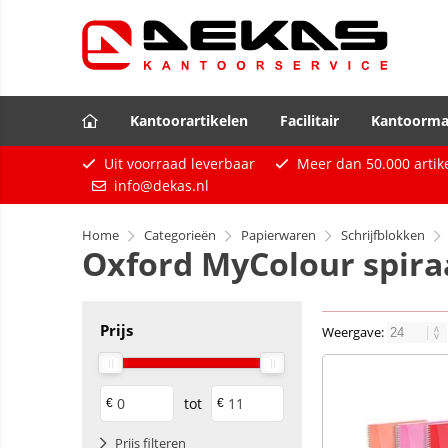
Kantoorartikelen
Facilitair
Kantoorma
Uit voorraad leverbaar
Meer dan
50.000
artik
info@dekas.nl
Home
Categorieën
Papierwaren
Schrijfblokken
Oxford MyColour spira
Prijs
Weergave:
tot
€
€
Prijs filteren