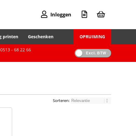
Inloggen
g printen
Geschenken
OPRUIMING
0513 - 68 22 66
Excl. BTW
Sorteren: