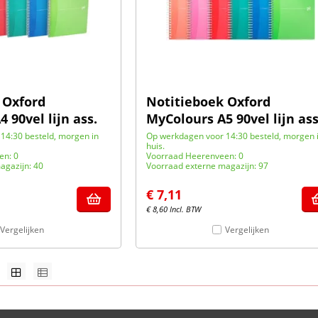
 Oxford
Notitieboek Oxford
 90vel lijn ass.
MyColours A5 90vel lijn ass
14:30 besteld, morgen in
Op werkdagen voor 14:30 besteld, morgen 
huis.
en: 0
Voorraad Heerenveen: 0
agazijn: 40
Voorraad externe magazijn: 97
€
7,11
€
8,60
Incl. BTW
Vergelijken
Vergelijken