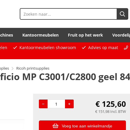
chines
Kantoormeubelen
Fruit op het werk
Voordeli
elen
Kantoormeubelen showroom
Advies op maat
pplies
Ricoh printsupplies
ficio MP C3001/C2800 geel 8
€
125,60
€
151,98
Incl. BTW
Voeg toe aan winkelmandje