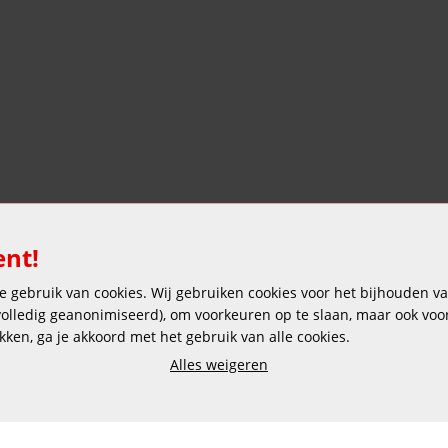
ent!
 gebruik van cookies. Wij gebruiken cookies voor het bijhouden van
 volledig geanonimiseerd), om voorkeuren op te slaan, maar ook vo
ikken, ga je akkoord met het gebruik van alle cookies.
Alles weigeren
Veilig en gemakkelijk betalen