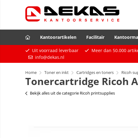
Kantoorartikelen
Facilitair
Kantoorma
Uit voorraad leverbaar
Meer dan
50.000
artik
info@dekas.nl
Home
Toner en inkt
Cartridges en toners
Ricoh su
Tonercartridge Ricoh A
Bekijk alles uit de categorie Ricoh printsupplies