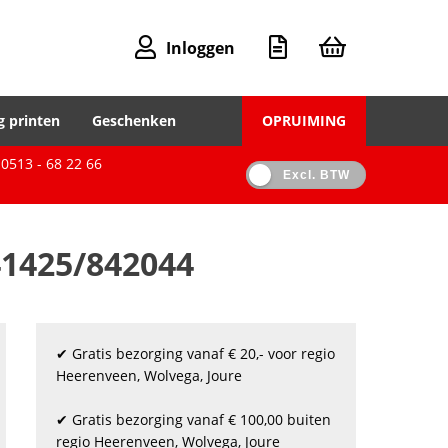
Inloggen
g printen
Geschenken
OPRUIMING
0513 - 68 22 66
Excl. BTW
41425/842044
✔ Gratis bezorging vanaf € 20,- voor regio
Heerenveen, Wolvega, Joure
✔ Gratis bezorging vanaf € 100,00 buiten
regio Heerenveen, Wolvega, Joure