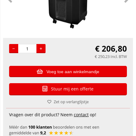
€
206,80
€
250,23
Incl. BTW
Voeg toe aan winkelmandje
Stuur mij een offerte
Zet op verlanglijstje
Vragen over dit product? Neem
contact
op!