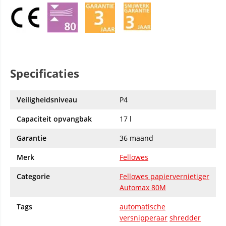
Specificaties
Veiligheidsniveau
P4
Capaciteit opvangbak
17 l
Garantie
36 maand
Merk
Fellowes
Categorie
Fellowes papiervernietiger
Automax 80M
Tags
automatische
versnipperaar
shredder