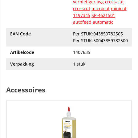
vernietiger
avg
cross-cut
crosscut
microcut
minicut
1197345
SP-4621501
autofeed
automatic
EAN Code
Per STUK:
043859782505
Per STUK:
50043859782500
Artikelcode
1407635
Verpakking
1 stuk
Accessoires