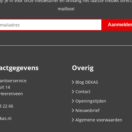
ijf je in voor onze nieuwsbrief en ontvang het laatste nieuws direct 
mailbox!
actgegevens
Overig
antoorservice
Blog DEKAS
it 14
Contact
Heerenveen
Openingstijden
8 22 66
Nieuwsbrief
kas.nl
Algemene voorwaarden