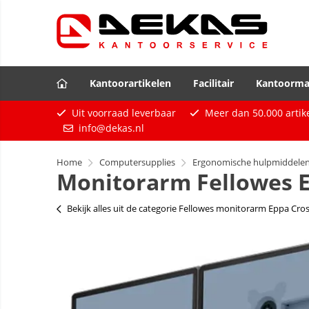
Kantoorartikelen
Facilitair
Kantoorma
Uit voorraad leverbaar
Meer dan
50.000
artik
info@dekas.nl
Home
Computersupplies
Ergonomische hulpmiddele
Monitorarm Fellowes E
Bekijk alles uit de categorie Fellowes monitorarm Eppa Cro