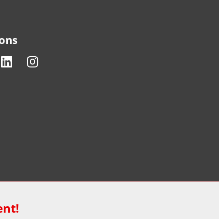
 ons
ent!