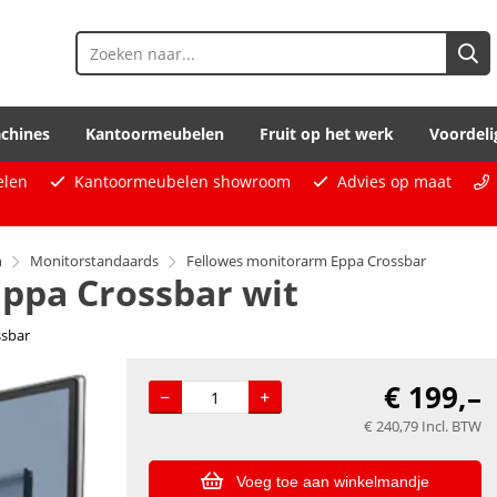
chines
Kantoormeubelen
Fruit op het werk
Voordeli
elen
Kantoormeubelen showroom
Advies op maat
n
Monitorstandaards
Fellowes monitorarm Eppa Crossbar
ppa Crossbar wit
ssbar
€
199,–
€
240,79
Incl. BTW
Voeg toe aan winkelmandje