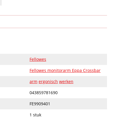
Fellowes
Fellowes monitorarm Eppa Crossbar
arm
ergonisch
werken
043859781690
FE9909401
1 stuk