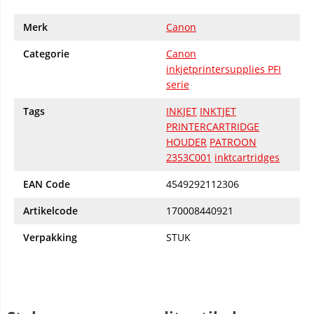
Merk
Canon
Categorie
Canon
inkjetprintersupplies PFI
serie
Tags
INKJET
INKTJET
PRINTERCARTRIDGE
HOUDER
PATROON
2353C001
inktcartridges
EAN Code
4549292112306
Artikelcode
170008440921
Verpakking
STUK