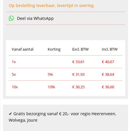
Op bestelling leverbaar, levertijd in overleg.
Deel via WhatsApp
Vanaf aantal
Korting
Excl. BTW
Incl. BTW
1x
€
33,61
€
40,67
5x
5%
€
31,93
€
38,64
10x
10%
€
30,25
€
36,60
✔ Gratis bezorging vanaf € 20,- voor regio Heerenveen,
Wolvega, Joure