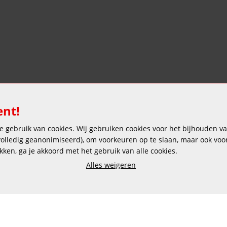
ent!
 gebruik van cookies. Wij gebruiken cookies voor het bijhouden van
 volledig geanonimiseerd), om voorkeuren op te slaan, maar ook vo
ikken, ga je akkoord met het gebruik van alle cookies.
Alles weigeren
Veilig en gemakkelijk betalen