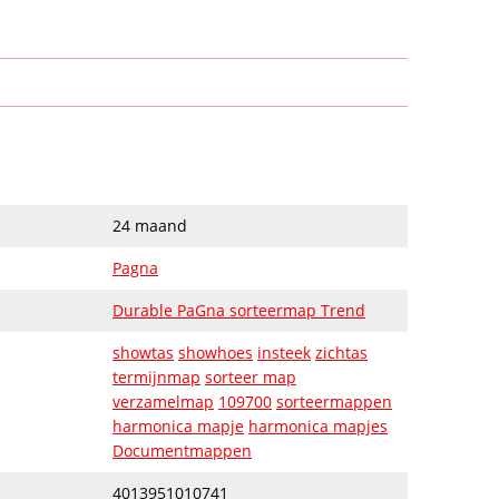
24 maand
Pagna
Durable PaGna sorteermap Trend
showtas
showhoes
insteek
zichtas
termijnmap
sorteer map
verzamelmap
109700
sorteermappen
harmonica mapje
harmonica mapjes
Documentmappen
4013951010741