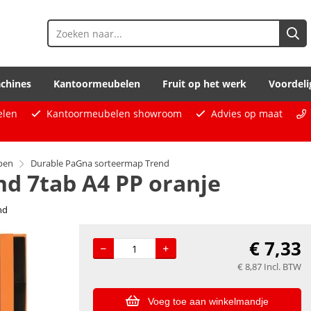
chines
Kantoormeubelen
Fruit op het werk
Voordeli
elen
Kantoormeubelen showroom
Advies op maat
pen
Durable PaGna sorteermap Trend
d 7tab A4 PP oranje
nd
€
7,33
€
8,87
Incl. BTW
Voeg toe aan winkelmandje