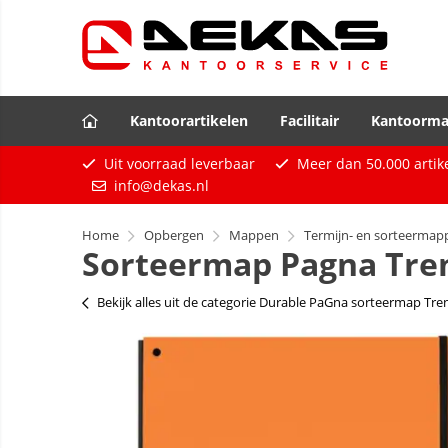
Kantoorartikelen
Facilitair
Kantoorma
Uit voorraad leverbaar
Meer dan
50.000
artik
info@dekas.nl
Home
Opbergen
Mappen
Termijn- en sorteermap
Sorteermap Pagna Tren
Bekijk alles uit de categorie Durable PaGna sorteermap Tre