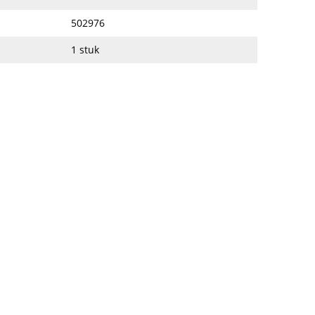
502976
1 stuk