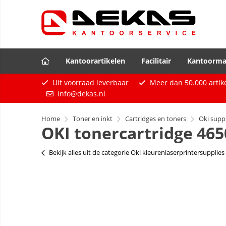
Kantoorartikelen
Facilitair
Kantoorma
Uit voorraad leverbaar
Meer dan
50.000
artik
info@dekas.nl
Home
Toner en inkt
Cartridges en toners
Oki suppl
OKI tonercartridge 465
Bekijk alles uit de categorie Oki kleurenlaserprintersupplies 