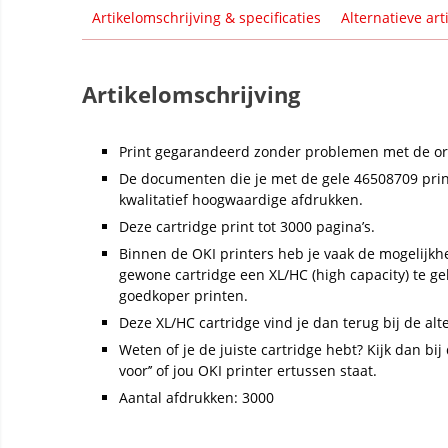
Artikelomschrijving & specificaties
Alternatieve art
Artikelomschrijving
Print gegarandeerd zonder problemen met de ori
De documenten die je met de gele 46508709 prin
kwalitatief hoogwaardige afdrukken.
Deze cartridge print tot 3000 pagina’s.
Binnen de OKI printers heb je vaak de mogelijkh
gewone cartridge een XL/HC (high capacity) te g
goedkoper printen.
Deze XL/HC cartridge vind je dan terug bij de alt
Weten of je de juiste cartridge hebt? Kijk dan bij d
voor’’ of jou OKI printer ertussen staat.
Aantal afdrukken: 3000