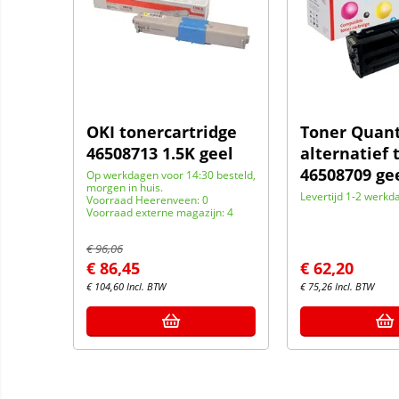
OKI tonercartridge
Toner Quan
46508713 1.5K geel
alternatief 
46508709 ge
Op werkdagen voor 14:30 besteld,
morgen in huis.
Levertijd 1-2 werkd
Voorraad Heerenveen: 0
Voorraad externe magazijn: 4
€
96,06
€
86,45
€
62,20
€
104,60
Incl. BTW
€
75,26
Incl. BTW