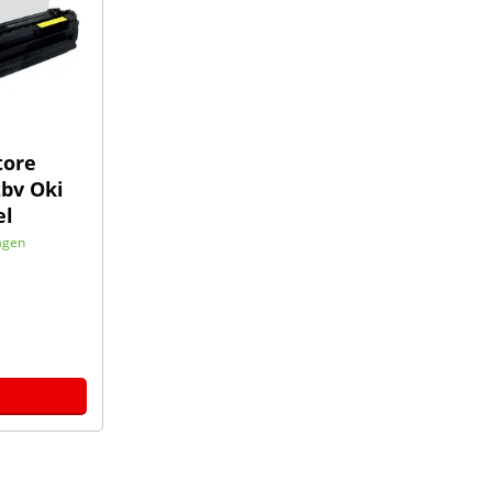
tore
tbv Oki
el
agen