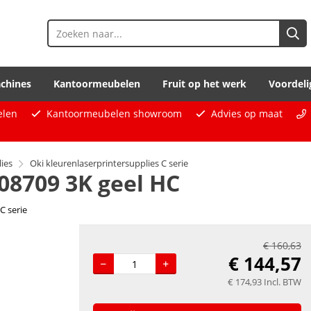
chines
Kantoormeubelen
Fruit op het werk
Voordeli
elen
Kantoormeubelen showroom
Advies op maat
ies
Oki kleurenlaserprintersupplies C serie
08709 3K geel HC
C serie
€
160,63
€
144,57
€
174,93
Incl. BTW