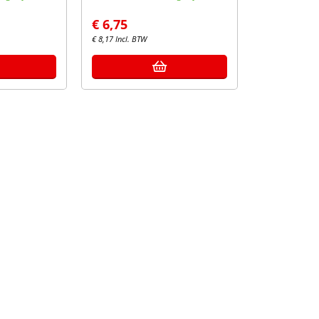
€
6,75
€
8,17
Incl. BTW