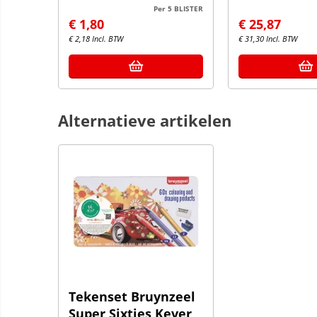
Per 5 BLISTER
€
1,80
€
25,87
€
2,18
Incl. BTW
€
31,30
Incl. BTW
Alternatieve artikelen
Tekenset Bruynzeel
Super Sixties Kever