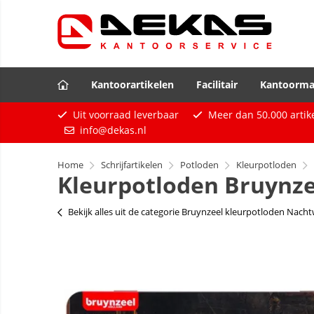
Kantoorartikelen
Facilitair
Kantoorma
Uit voorraad leverbaar
Meer dan
50.000
artik
info@dekas.nl
Home
Schrijfartikelen
Potloden
Kleurpotloden
Kleurpotloden Bruynze
Bekijk alles uit de categorie Bruynzeel kleurpotloden Nach