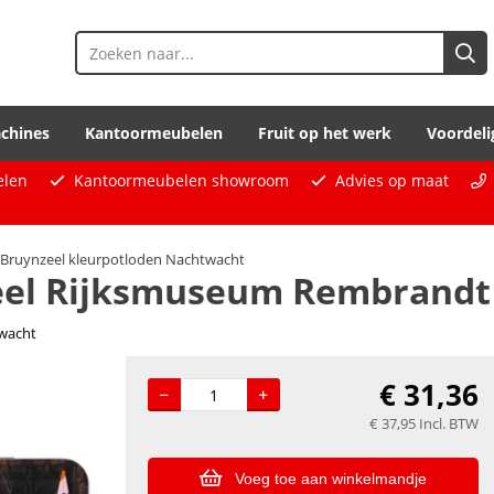
chines
Kantoormeubelen
Fruit op het werk
Voordeli
elen
Kantoormeubelen showroom
Advies op maat
Bruynzeel kleurpotloden Nachtwacht
el Rijksmuseum Rembrandt va
twacht
€
31,36
€
37,95
Incl. BTW
Voeg toe aan winkelmandje