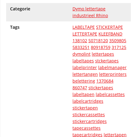
Categorie
Dymo lettertape
industrieel Rhino
Tags
LABELTAPE
STICKERTAPE
LETTERTAPE
KLEEFBAND
138102
S0718120
3509805
5833251
80918759
317125
dymolint
lettertapes
labeltapes
stckertapes
labelprinter
labelmanager
lettertangen
letterprinters
belettering
1370684
860747
stickertapes
labeltapen
labelcassettes
labelcartridges
stickertapen
stickercassettes
stickercartridges
tapecassettes
tapecartridges
lettertapen