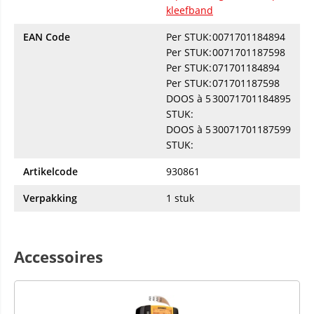
kleefband
EAN Code
Per STUK:
0071701184894
Per STUK:
0071701187598
Per STUK:
071701184894
Per STUK:
071701187598
DOOS à 5
30071701184895
STUK:
DOOS à 5
30071701187599
STUK:
Artikelcode
930861
Verpakking
1 stuk
Accessoires