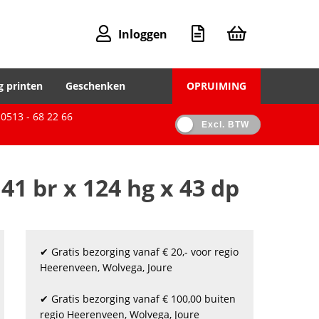
Inloggen
g printen
Geschenken
OPRUIMING
0513 - 68 22 66
Excl. BTW
41 br x 124 hg x 43 dp
✔ Gratis bezorging vanaf € 20,- voor regio
Heerenveen, Wolvega, Joure
✔ Gratis bezorging vanaf € 100,00 buiten
regio Heerenveen, Wolvega, Joure