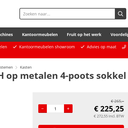
chines
Kantoormeubelen
Fruit op het werk
Voordeli
elen
Kantoormeubelen showroom
Advies op maat
ystemen
Kasten
H op metalen 4-poots sokkel 
€
265,–
€
225,25
€
272,55
Incl. BTW