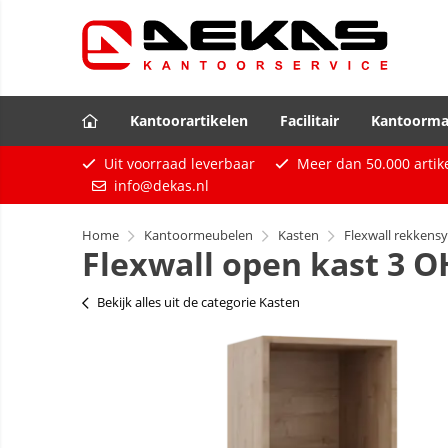
Kantoorartikelen
Facilitair
Kantoorma
Uit voorraad leverbaar
Meer dan
50.000
artik
info@dekas.nl
Home
Kantoormeubelen
Kasten
Flexwall rekkens
Flexwall open kast 3 O
Bekijk alles uit de categorie Kasten