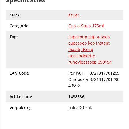
Merk
Knorr
Categorie
Cup-a-Soup 175ml
Tags
cupasoup cup-a-soep
cupasoep kop instant
maaltijdsoep
tussendoortje
rundvleessoep 890194
EAN Code
Per PAK:
8721317701269
Omdoos à
8721317701290
4 PAK:
Artikelcode
1438536
Verpakking
pak a 21 zak