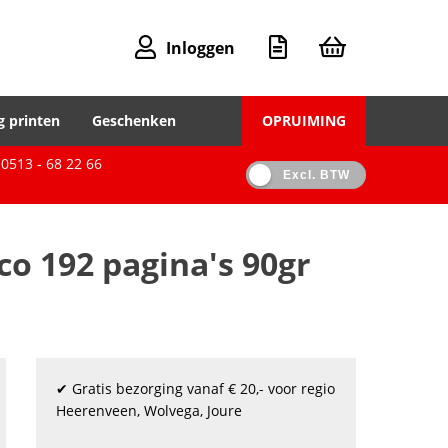
Inloggen
g printen
Geschenken
OPRUIMING
0513 - 68 22 66
Excl. BTW
 192 pagina's 90gr
✔ Gratis bezorging vanaf € 20,- voor regio
Heerenveen, Wolvega, Joure