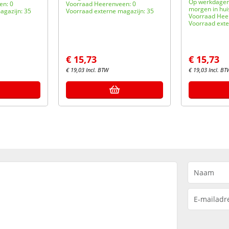
Op werkdagen 
en: 0
Voorraad Heerenveen: 0
morgen in hui
agazijn: 35
Voorraad externe magazijn: 35
Voorraad Hee
Voorraad exte
€
15,73
€
15,73
€
19,03
Incl. BTW
€
19,03
Incl. BT