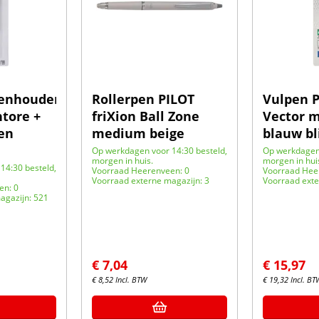
tenhouder
Rollerpen PILOT
Vulpen 
tore +
friXion Ball Zone
Vector 
ten
medium beige
blauw bl
Op werkdagen voor 14:30 besteld,
Op werkdagen 
morgen in huis.
morgen in hui
14:30 besteld,
Voorraad Heerenveen: 0
Voorraad Hee
Voorraad externe magazijn: 3
Voorraad exte
en: 0
agazijn: 521
€
7,04
€
15,97
€
8,52
Incl. BTW
€
19,32
Incl. BT