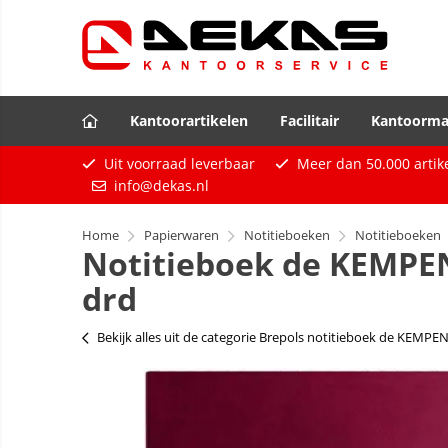
Kantoorartikelen
Facilitair
Kantoorma
Uit voorraad leverbaar
Meer dan
50.000
artik
info@dekas.nl
Home
Papierwaren
Notitieboeken
Notitieboeken
Notitieboek de KEMPE
drd
Bekijk alles uit de categorie Brepols notitieboek de KEMPE