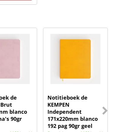
oek de
Notitieboek de
Noti
Brut
KEMPEN
KEMP
mm blanco
Independent
110x
na's 90gr
171x220mm blanco
160 p
192 pag 90gr geel
felb