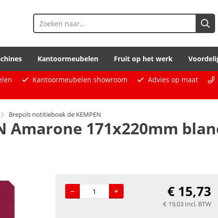
chines
Kantoormeubelen
Fruit op het werk
Voordeli
elen
Kantoormeubelen showroom
Advies op maat
Brepols notitieboek de KEMPEN
N Amarone 171x220mm blanco
N
€
15,73
€
19,03
Incl. BTW