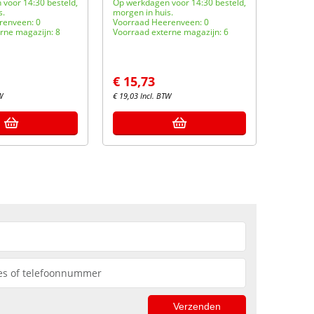
voor 14:30 besteld,
Op werkdagen voor 14:30 besteld,
Op werk
s.
morgen in huis.
morgen i
renveen: 0
Voorraad Heerenveen: 0
Voorraa
rne magazijn: 8
Voorraad externe magazijn: 6
Voorraa
€
15,73
€
12,
W
€
19,03
Incl. BTW
€
15,04
I