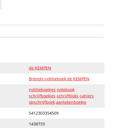
de KEMPEN
Brepols notitieboek de KEMPEN
notitieboekjes
notebook
schrijfboekjes
schrijfbloks
cahiers
opschrijfboek
aantekenboekje
5412303354509
1438733