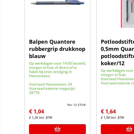
Balpen Quantore
Potloodstif
rubbergrip drukknop
0,5mm Quan
blauw
potloodstif
koker/12
Op werkdagen voor 14:00 besteld,
morgen in huis of direct af te
Op werkdagen voor 
halen bij onze vestiging in
morgen in huis.
Heerenveen.
Voorraad Heerenve
Voorraad externe m
Voorraad Heerenveen: 24
Voorraad externe magazijn:
28776
Per 12 STUK
€
1,04
€
1,64
€
1,26
Incl. BTW
€
1,98
Incl. BTW