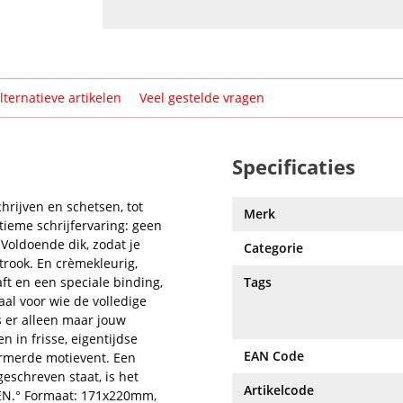
lternatieve artikelen
Veel gestelde vragen
Specificaties
chrijven en schetsen, tot
Merk
tieme schrijfervaring: geen
Voldoende dik, zodat je
Categorie
trook. En crèmekleurig,
t en een speciale binding,
Tags
eaal voor wie de volledige
s er alleen maar jouw
en in frisse, eigentijdse
EAN Code
armerde motievent. Een
geschreven staat, is het
Artikelcode
PEN.° Formaat: 171x220mm,