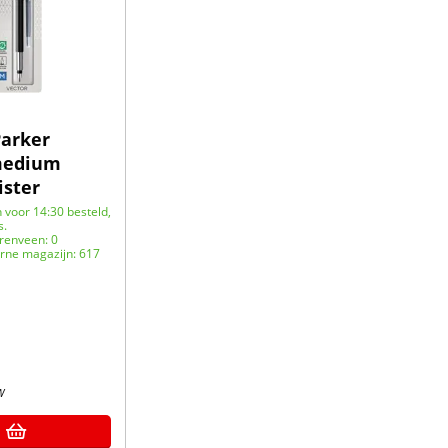
Parker
medium
ister
voor 14:30 besteld,
s.
renveen: 0
rne magazijn: 617
W