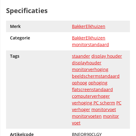
Specificaties
Merk
BakkerElkhuizen
Categorie
BakkerElkhuizen
monitorstandaard
Tags
staander
display houder
displayhouder
monitorverhoging
beeldschermstandaard
ophoog
ophoging
flatscreenstandaard
computerverhoger
verhoging PC scherm
PC
verhoger
monitorvoet
monitorvoeten
monitor
voet
Artikelcode
BNEQR90CLGY