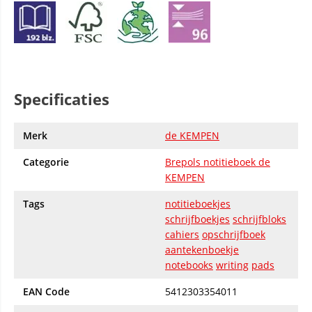
Specificaties
Merk
de KEMPEN
Categorie
Brepols notitieboek de
KEMPEN
Tags
notitieboekjes
schrijfboekjes
schrijfbloks
cahiers
opschrijfboek
aantekenboekje
notebooks
writing
pads
EAN Code
5412303354011