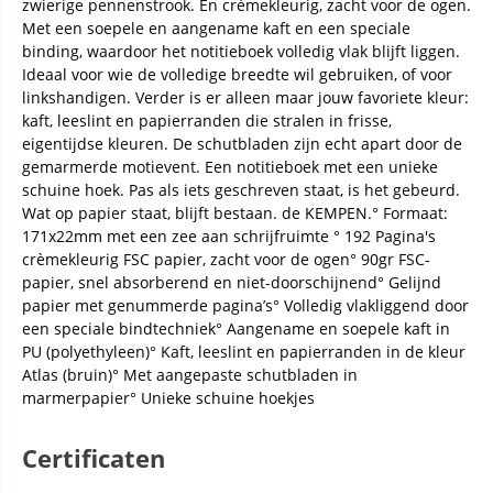
zwierige pennenstrook. En crèmekleurig, zacht voor de ogen.
Met een soepele en aangename kaft en een speciale
binding, waardoor het notitieboek volledig vlak blijft liggen.
Ideaal voor wie de volledige breedte wil gebruiken, of voor
linkshandigen. Verder is er alleen maar jouw favoriete kleur:
kaft, leeslint en papierranden die stralen in frisse,
eigentijdse kleuren. De schutbladen zijn echt apart door de
gemarmerde motievent. Een notitieboek met een unieke
schuine hoek. Pas als iets geschreven staat, is het gebeurd.
Wat op papier staat, blijft bestaan. de KEMPEN.° Formaat:
171x22mm met een zee aan schrijfruimte ° 192 Pagina's
crèmekleurig FSC papier, zacht voor de ogen° 90gr FSC-
papier, snel absorberend en niet-doorschijnend° Gelijnd
papier met genummerde pagina’s° Volledig vlakliggend door
een speciale bindtechniek° Aangename en soepele kaft in
PU (polyethyleen)° Kaft, leeslint en papierranden in de kleur
Atlas (bruin)° Met aangepaste schutbladen in
marmerpapier° Unieke schuine hoekjes
Certificaten