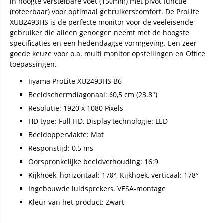
in hoogte verstelbare voet (150mm) met pivot functie
(roteerbaar) voor optimaal gebruikerscomfort. De ProLite
XUB2493HS is de perfecte monitor voor de veeleisende
gebruiker die alleen genoegen neemt met de hoogste
specificaties en een hedendaagse vormgeving. Een zeer
goede keuze voor o.a. multi monitor opstellingen en Office
toepassingen.
Iiyama ProLite XU2493HS-B6
Beeldschermdiagonaal: 60,5 cm (23.8")
Resolutie: 1920 x 1080 Pixels
HD type: Full HD, Display technologie: LED
Beeldoppervlakte: Mat
Responstijd: 0,5 ms
Oorspronkelijke beeldverhouding: 16:9
Kijkhoek, horizontaal: 178°, Kijkhoek, verticaal: 178°
Ingebouwde luidsprekers. VESA-montage
Kleur van het product: Zwart