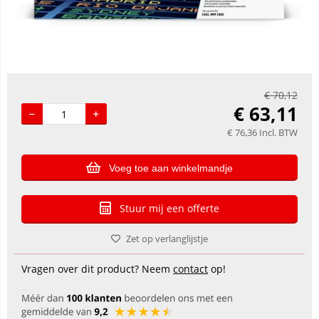
€
70,12
€
63,11
€
76,36
Incl. BTW
Voeg toe aan winkelmandje
Stuur mij een offerte
Zet op verlanglijstje
Vragen over dit product? Neem
contact
op!