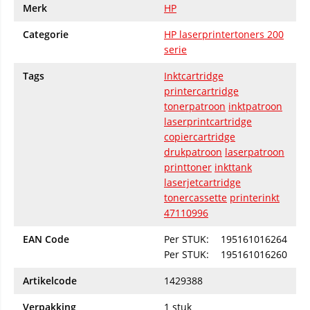
Merk
HP
Categorie
HP laserprintertoners 200
serie
Tags
Inktcartridge
printercartridge
tonerpatroon
inktpatroon
laserprintcartridge
copiercartridge
drukpatroon
laserpatroon
printtoner
inkttank
laserjetcartridge
tonercassette
printerinkt
47110996
EAN Code
Per STUK:
195161016264
Per STUK:
195161016260
Artikelcode
1429388
Verpakking
1 stuk