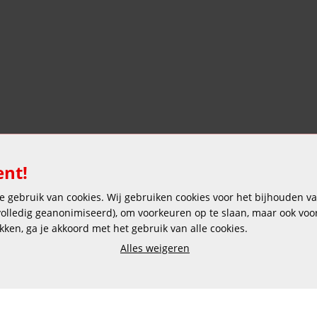
ent!
 gebruik van cookies. Wij gebruiken cookies voor het bijhouden van
 volledig geanonimiseerd), om voorkeuren op te slaan, maar ook vo
ikken, ga je akkoord met het gebruik van alle cookies.
Alles weigeren
Veilig en gemakkelijk betalen