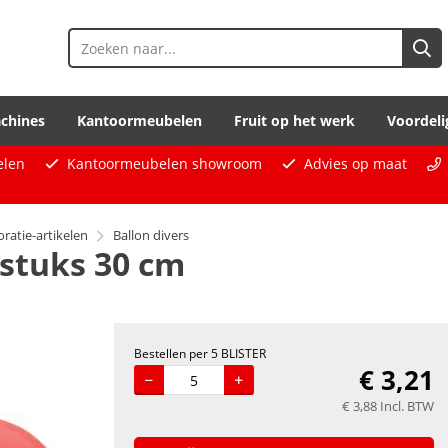
chines
Kantoormeubelen
Fruit op het werk
Voordeli
elen
Kantoormeubelen showroom
Advies op maat
oratie-artikelen
Ballon divers
 stuks 30 cm
Bestellen per 5 BLISTER
€
3,21
€
3,88
Incl. BTW