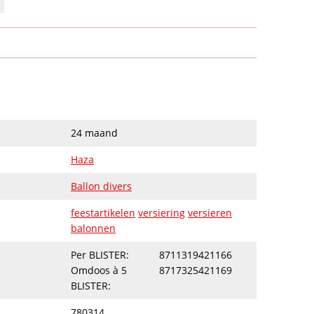
24 maand
Haza
Ballon divers
feestartikelen
versiering
versieren
balonnen
Per BLISTER:
8711319421166
Omdoos à 5
8717325421169
BLISTER:
780314