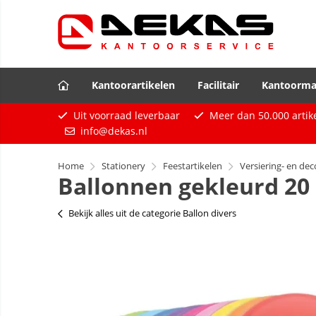
Kantoorartikelen
Facilitair
Kantoorma
Uit voorraad leverbaar
Meer dan
50.000
artik
info@dekas.nl
Home
Stationery
Feestartikelen
Versiering- en dec
Ballonnen gekleurd 20
Bekijk alles uit de categorie Ballon divers