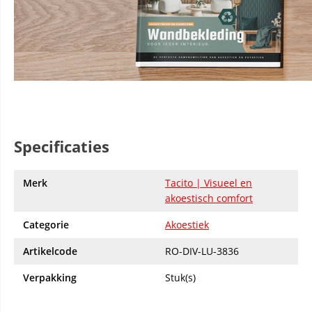
Specificaties
Merk
Tacito | Visueel en
akoestisch comfort
Categorie
Akoestiek
Artikelcode
RO-DIV-LU-3836
Verpakking
Stuk(s)