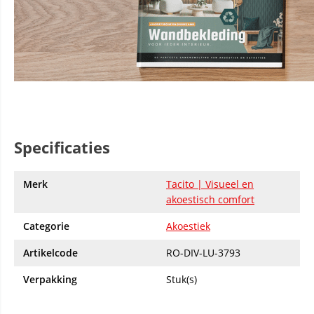
Specificaties
Merk
Tacito | Visueel en
akoestisch comfort
Categorie
Akoestiek
Artikelcode
RO-DIV-LU-3793
Verpakking
Stuk(s)