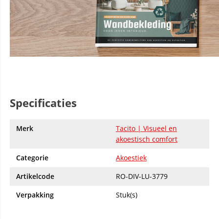
Specificaties
Merk
Tacito | Visueel en
akoestisch comfort
Categorie
Akoestiek
Artikelcode
RO-DIV-LU-3779
Verpakking
Stuk(s)