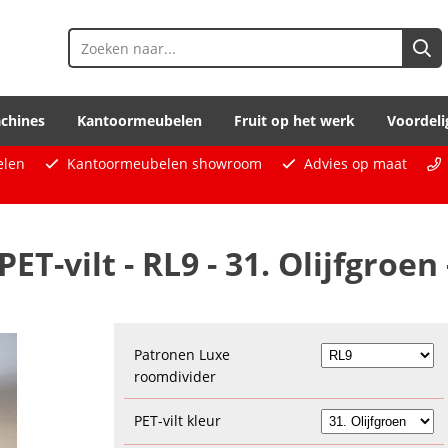
chines
Kantoormeubelen
Fruit op het werk
Voordeli
elen
Kantoormeubelen showroom
Advies op maat
T-vilt - RL9 - 31. Olijfgroen 
Patronen Luxe
roomdivider
PET-vilt kleur