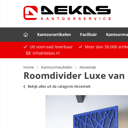
Kantoorartikelen
Facilitair
Kantoorma
Uit voorraad leverbaar
Meer dan
50.000
artik
info@dekas.nl
Home
Kantoormeubelen
Akoestiek
Roomdivider Luxe van PE
Bekijk alles uit de categorie Akoestiek