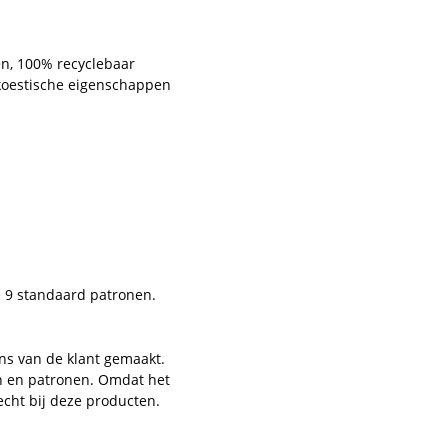
en, 100% recyclebaar
 akoestische eigenschappen
e 9 standaard patronen.
ns van de klant gemaakt.
en en patronen. Omdat het
echt bij deze producten.