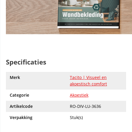
Specificaties
Merk
Tacito | Visueel en
akoestisch comfort
Categorie
Akoestiek
Artikelcode
RO-DIV-LU-3636
Verpakking
Stuk(s)