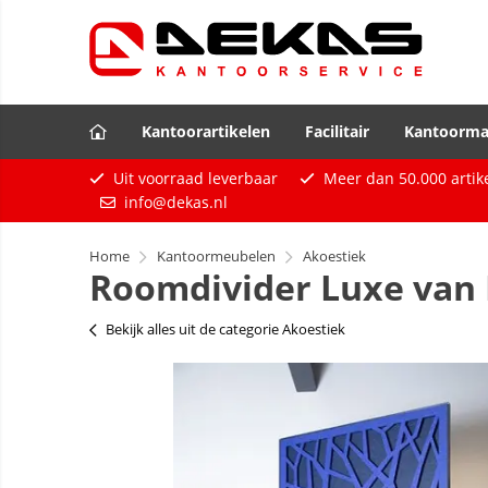
Kantoorartikelen
Facilitair
Kantoorma
Uit voorraad leverbaar
Meer dan
50.000
artik
info@dekas.nl
Home
Kantoormeubelen
Akoestiek
Roomdivider Luxe van PE
Bekijk alles uit de categorie Akoestiek