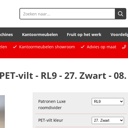
chines
Kantoormeubelen
Fruit op het werk
Voordeli
elen
Kantoormeubelen showroom
Advies op maat
T-vilt - RL9 - 27. Zwart - 08.
Patronen Luxe
roomdivider
PET-vilt kleur