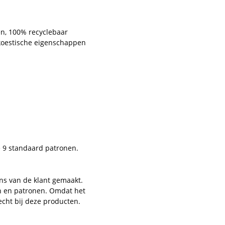
en, 100% recyclebaar
 akoestische eigenschappen
e 9 standaard patronen.
ns van de klant gemaakt.
en en patronen. Omdat het
echt bij deze producten.