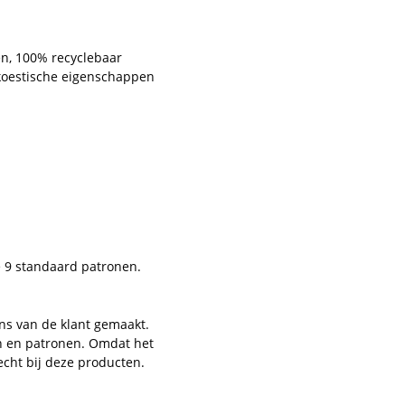
en, 100% recyclebaar
 akoestische eigenschappen
e 9 standaard patronen.
ns van de klant gemaakt.
en en patronen. Omdat het
echt bij deze producten.