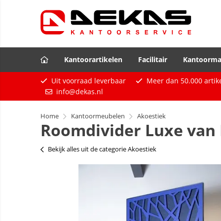
Kantoorartikelen
Facilitair
Kantoorma
Uit voorraad leverbaar
Meer dan
50.000
artik
info@dekas.nl
Home
Kantoormeubelen
Akoestiek
Roomdivider Luxe van PE
Bekijk alles uit de categorie Akoestiek