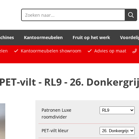
chines
Kantoormeubelen
Fruit op het werk
Voordeli
elen
Kantoormeubelen showroom
Advies op maat
T-vilt - RL9 - 26. Donkergri
Patronen Luxe
roomdivider
PET-vilt kleur