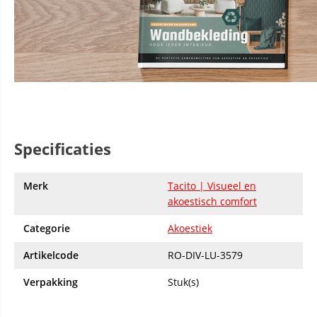
Specificaties
Merk
Tacito | Visueel en
akoestisch comfort
Categorie
Akoestiek
Artikelcode
RO-DIV-LU-3579
Verpakking
Stuk(s)