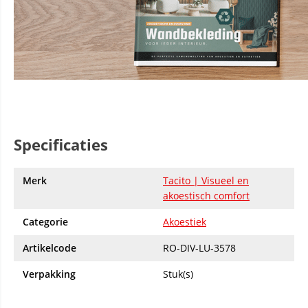
Specificaties
Merk
Tacito | Visueel en
akoestisch comfort
Categorie
Akoestiek
Artikelcode
RO-DIV-LU-3578
Verpakking
Stuk(s)