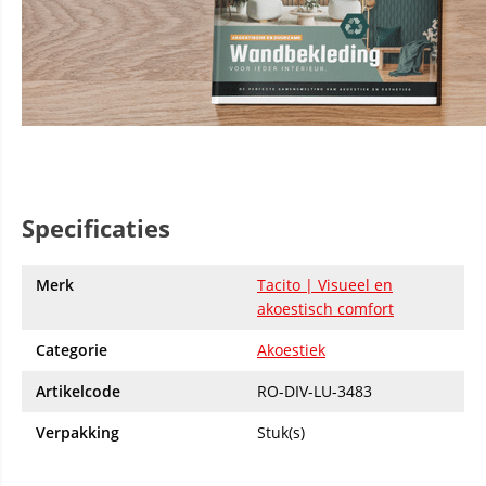
Specificaties
Merk
Tacito | Visueel en
akoestisch comfort
Categorie
Akoestiek
Artikelcode
RO-DIV-LU-3483
Verpakking
Stuk(s)