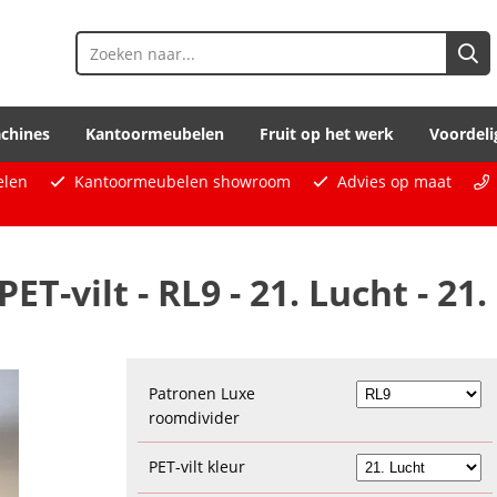
chines
Kantoormeubelen
Fruit op het werk
Voordeli
elen
Kantoormeubelen showroom
Advies op maat
T-vilt - RL9 - 21. Lucht - 21.
Patronen Luxe
roomdivider
PET-vilt kleur