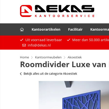
Kantoorartikelen
Facilitair
Kantoorma
Uit voorraad leverbaar
Meer dan
50.000
artik
info@dekas.nl
Home
Kantoormeubelen
Akoestiek
Roomdivider Luxe van PE
Bekijk alles uit de categorie Akoestiek