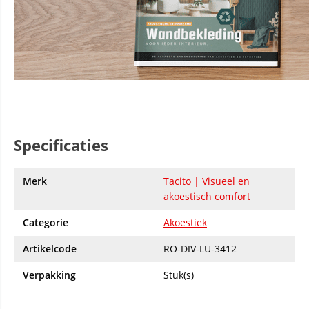
Specificaties
Merk
Tacito | Visueel en
akoestisch comfort
Categorie
Akoestiek
Artikelcode
RO-DIV-LU-3412
Verpakking
Stuk(s)