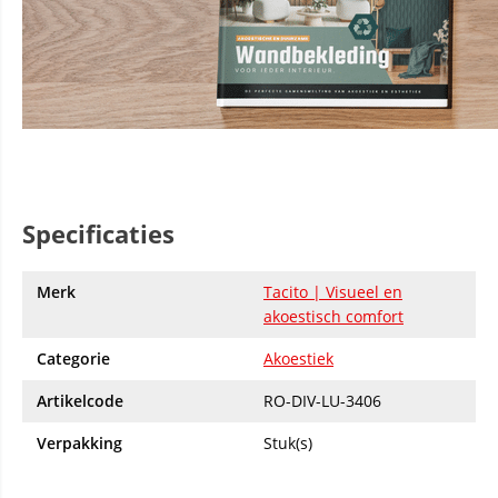
Specificaties
Merk
Tacito | Visueel en
akoestisch comfort
Categorie
Akoestiek
Artikelcode
RO-DIV-LU-3406
Verpakking
Stuk(s)