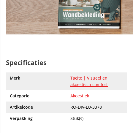
Specificaties
Merk
Tacito | Visueel en
akoestisch comfort
Categorie
Akoestiek
Artikelcode
RO-DIV-LU-3378
Verpakking
Stuk(s)