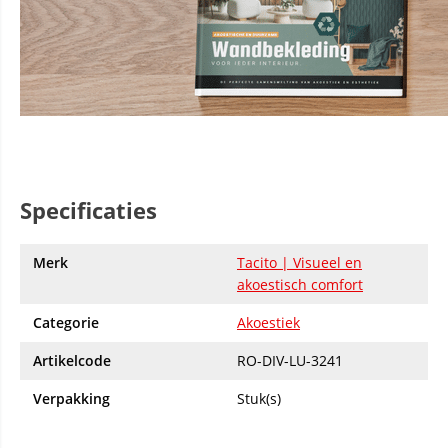
Specificaties
Merk
Tacito | Visueel en
akoestisch comfort
Categorie
Akoestiek
Artikelcode
RO-DIV-LU-3241
Verpakking
Stuk(s)