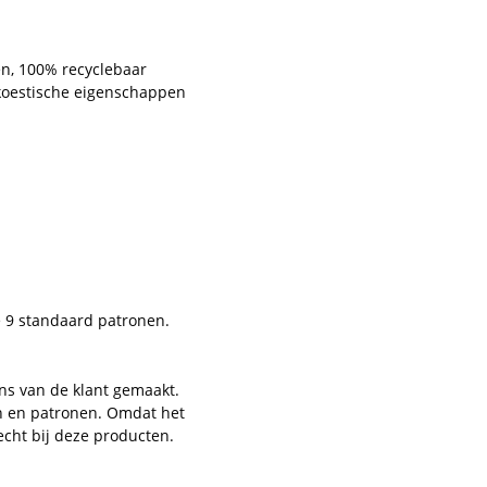
en, 100% recyclebaar
 akoestische eigenschappen
e 9 standaard patronen.
ns van de klant gemaakt.
en en patronen. Omdat het
echt bij deze producten.