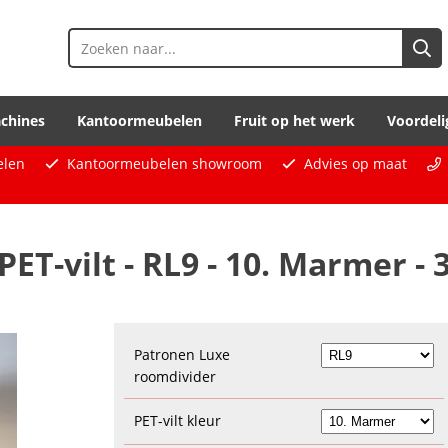
chines
Kantoormeubelen
Fruit op het werk
Voordeli
elen
Kantoormeubelen showroom
Advies op maat
T-vilt - RL9 - 10. Marmer - 
Patronen Luxe
roomdivider
PET-vilt kleur