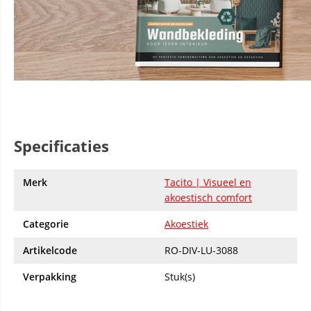
Specificaties
Merk
Tacito | Visueel en
akoestisch comfort
Categorie
Akoestiek
Artikelcode
RO-DIV-LU-3088
Verpakking
Stuk(s)