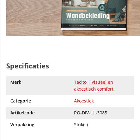
Specificaties
Merk
Tacito | Visueel en
akoestisch comfort
Categorie
Akoestiek
Artikelcode
RO-DIV-LU-3085
Verpakking
Stuk(s)