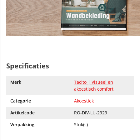
Specificaties
Merk
Tacito | Visueel en
akoestisch comfort
Categorie
Akoestiek
Artikelcode
RO-DIV-LU-2929
Verpakking
Stuk(s)